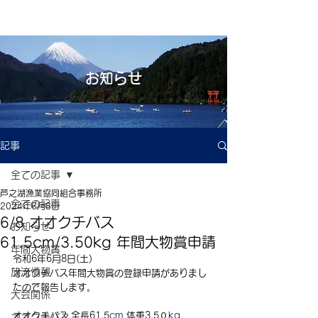
お知らせ
記事
全ての記事
芦之湖漁業協同組合事務所
全ての記事
2024年6月8日
6/8 オオクチバス
お知らせ
61.5cm/3.50kg 年間大物賞申請
年間大物賞
令和6年6月8日(土) 
放流情報
オオクチバス年間大物賞の登録申請がありまし
たので報告します。
大会関係
オオクチバス 全長61.5
cm
 体重3.5０
kg
オオクチバス