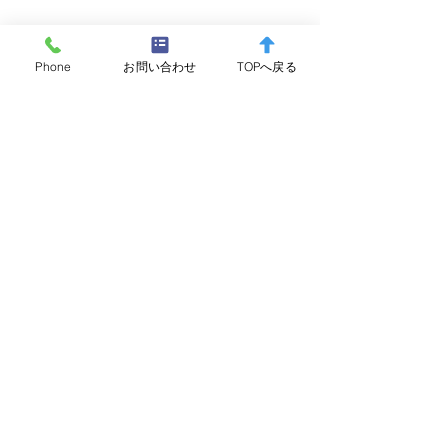
Phone
お問い合わせ
TOPへ戻る
コメント
コメントを追加…
5/9 ヤマメ（サクラマ
5/2 オオクチバ
ス・サツキマス）
63.0cm/5.52
52.5cm/2.13kg 年間
物賞申請
大物賞申請
芦之湖漁業協同組合
〒250-0521 神奈川県足柄下郡箱根町箱根184-1
芦ノ湖水産センター2F
TEL：0460-83-7361