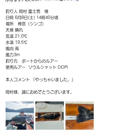
釣り人 岡村 富士男　様
日時 6月8日(土) 14時40分頃 
場所　神宮（シンゴ） 
天候 晴れ
気温 21.0℃ 
水温 19.5℃ 
風向 南 
風力3m   
釣り方　ボートからのルアー 
使用ルアー  
ソウルシャット DDR
本人コメント 「やっちゃいました。」
岡村様、誠におめでとうございます。