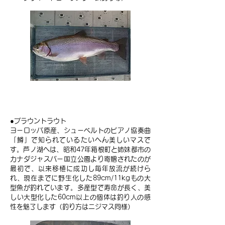
ブラウントラウト
●ブラウントラウト
ヨーロッパ原産、シューベルトのピアノ協奏曲
「鱒」で知られているたいへん美しいマスで
す。芦ノ湖へは、昭和47年箱根町と姉妹都市の
カナダジャスパー国立公園より寄贈されたのが
最初で、以来移植に成功し毎年放流が続けら
れ、現在までに野生化した89cm/11kgもの大
型魚が釣れています。多産型で寿命が長く、美
しい大型化した60cm以上の個体は釣り人の感
性を魅了します（釣り方はニジマス同様）