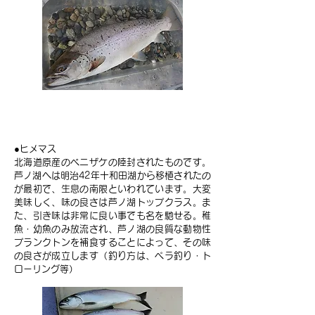
ヒメマス
●ヒメマス
北海道原産のベニザケの陸封されたものです。
芦ノ湖へは明治42年十和田湖から移植されたの
が最初で、生息の南限といわれています。大変
美味しく、味の良さは芦ノ湖トップクラス。ま
た、引き味は非常に良い事でも名を馳せる。稚
魚・幼魚のみ放流され、芦ノ湖の良質な動物性
プランクトンを補食することによって、その味
の良さが成立します（釣り方は、ペラ釣り・ト
ローリング等）