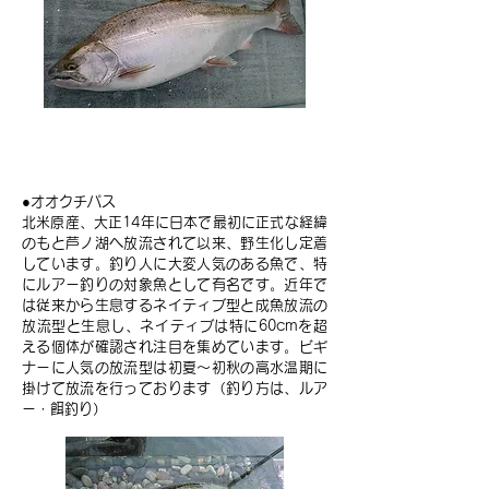
オオクチバス
●オオクチパス
北米原産、大正14年に日本で最初に正式な経緯
のもと芦ノ湖へ放流されて以来、野生化し定着
しています。釣り人に大変人気のある魚で、特
にルアー釣りの対象魚として有名です。近年で
は従来から生息するネイティブ型と成魚放流の
放流型と生息し、ネイティブは特に60cmを超
える個体が確認され注目を集めています。ビギ
ナーに人気の放流型は初夏～初秋の高水温期に
掛けて放流を行っております（釣り方は、ルア
ー・餌釣り）