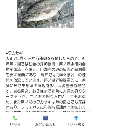
ワカサギ
●ワカサギ
大正7年霞ヶ浦から種卵を移植したもので、近
年芦ノ湖では独自の採卵技術「芦ノ湖水槽内自
然産卵法」を確立。自湖産のみの放流で資源量
も安定傾向にあり、現在では毎年3億以上の種
卵を放流しています。芦ノ湖で資源量的に一番
多い魚で生態系の底辺を担う大変重要な魚で
す。老若男女、お子様まで非常に人気の釣りタ
ーゲットで、芦ノ湖の釣り入門としてもお奨
め。また芦ノ湖のワカサギは味の良さでも定評
があり、フライや天ぷら等各種調理で美味しく
頂けます。そして箱根町の魚として制定されて
いるほか、毎年10月1日には宮中に献上してい
る名魚です（釣り方は、ボートによる餌釣り・
Phone
お問い合わせ
TOPへ戻る