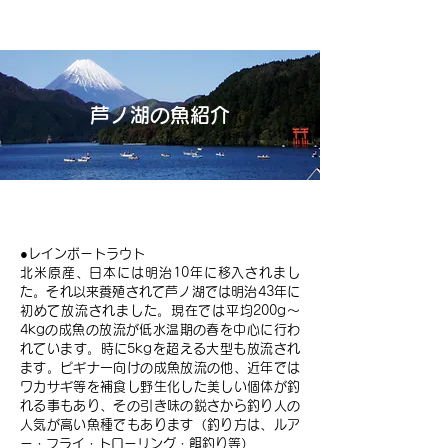
​芦ノ湖の魚紹介
ニジマス
●レインボートラウト
北米原産、日本には明治10年に移入されまし
た。それ以来養殖されて芦ノ湖では明治43年に
初めて放流されました。現在では平均200g～
4kgの成魚の放流が低水温期の春を中心に行わ
れています。時に5kgを超える大型も放流され
ます。ピギナ一向けの成魚放流の他、近年では
ワカサギ等を補食し野生化した美しい個体が釣
れる事もあり、その引き味の鋭さから釣り人の
人気が高い魚種でもあります（釣り方は、ルア
ー・フライ・トローリング・餌釣り等）