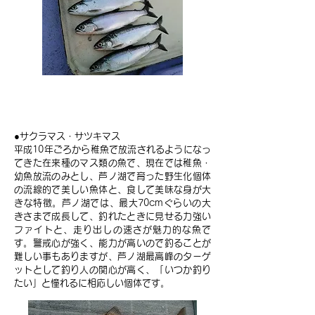
ヤマメ
●サクラマス・サツキマス
平成10年ごろから稚魚で放流されるようになっ
てきた在来種のマス類の魚で、現在では稚魚・
幼魚放流のみとし、芦ノ湖で育った野生化個体
の流線的で美しい魚体と、食して美味な身が大
きな特徴。芦ノ湖では、最大70cmぐらいの大
きさまで成長して、釣れたときに見せる力強い
ファイトと、走り出しの速さが魅力的な魚で
す。警戒心が強く、能力が高いので釣ることが
難しい事もありますが、芦ノ湖最高峰のターゲ
ットとして釣り人の関心が高く、「いつか釣り
たい」と憧れるに相応しい個体です。