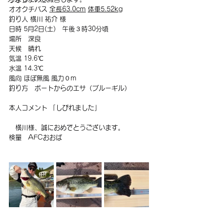
オオクチバス 
全長63.0cm
体重5.52kg
釣り人 横川 祐介 様
日時 5月2日(土)　午後３時30分頃
場所　深良
天候　晴れ
気温 19.6℃
水温 14.3℃
風向 ほぼ無風 風力０m
釣り方　ボートからのエサ（ブルーギル）
本人コメント 「しびれました」
　横川様、誠におめでとうございます。
検量　AFCおおば