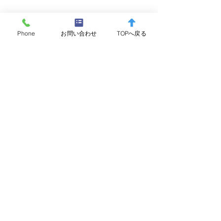
Phone
お問い合わせ
TOPへ戻る
コメント
コメントを追加…
オオクチバスの放流を実
5/9 ヤマメ（サクラマ
施しました。
ス・サツキマ
52.5cm/2.1
大物賞申請
芦之湖漁業協同組合
〒250-0521 神奈川県足柄下郡箱根町箱根184-1
芦ノ湖水産センター2F
TEL：0460-83-7361