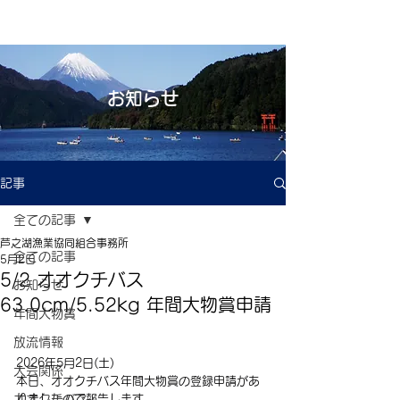
お知らせ
記事
全ての記事
芦之湖漁業協同組合事務所
全ての記事
5月2日
5/2 オオクチバス
お知らせ
63.0cm/5.52kg 年間大物賞申請
年間大物賞
放流情報
2026年5月2日(土)
大会関係
本日、オオクチバス年間大物賞の登録申請があ
オオクチバス
りましたので報告します。