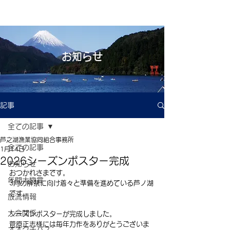
お知らせ
記事
全ての記事
芦之湖漁業協同組合事務所
全ての記事
1月14日
2026シーズンポスター完成
お知らせ
おつかれさまです。
年間大物賞
3月の解禁に向け着々と準備を進めている芦ノ湖
です。
放流情報
大会関係
シーズンポスターが完成しました。
菅原正志様には毎年力作をありがとうございま
オオクチバス