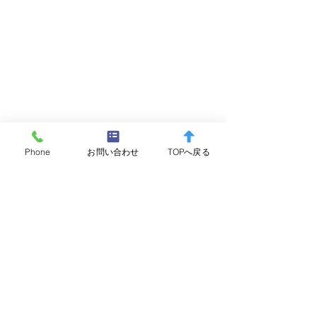
Phone
お問い合わせ
TOPへ戻る
コメント
コメントを追加…
箱根町消防本部 水難救助
夜間監視を実施
訓練(ダイビング)実施のお
た。