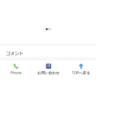
コメント
Phone
お問い合わせ
TOPへ戻る
コメントを追加…
箱根の森小学校 入学記念
放流 レインボ
放流
ト 300gUP×
1,000～1,500
×250kg
芦之湖漁業協同組合