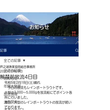
お知らせ
記事
全ての記事
芦之湖漁業協同組合事務所
全ての記事
2023年2月20日
解禁前放流4日目
お知らせ
令和5年2月18日(土)晴れ
年間大物賞
　今日の放流もレインボートラウトです。
大型の3,000～5,000gを放流船にてポイント各
放流情報
所に行いました。
大会関係
連日、大型のレインボートラウトの放流が続い
ております。
オオクチバス