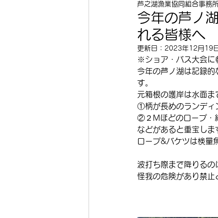
芦之湖漁業協同組合事務
今年の芦ノ
れる皆様へ
更新日：
2023年12月19
※ショア・バス大会に
今年の芦ノ湖は記録的
す。
元箱根の護岸は水面ま
①柄が長めのランディ
②２Mほどのロープ・
などがあると重宝しま
ロープ&バケツは検量
波打ち際まで降りるの
怪我の危険があり禁止