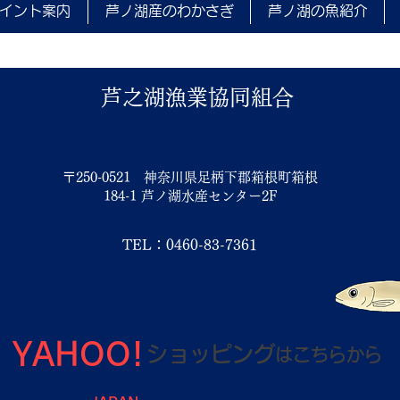
63.0cm/5.52kg 年間大物賞
せ
イント案内
芦ノ湖産のわかさぎ
芦ノ湖の魚紹介
申請
芦之湖漁業協同組合
〒250-0521 神奈川県足柄下郡箱根町箱根
184-1 芦ノ湖水産センター2F
TEL：0460-83-7361
YAHOO!
ショッピング
は
こちらから