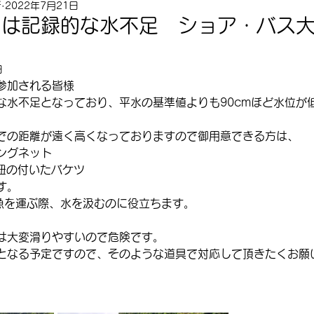
所
2022年7月21日
湖は記録的な水不足 ショア・バス
日
参加される皆様
な水不足となっており、平水の基準値よりも90cmほど水位が
での距離が遠く高くなっておりますので御用意できる方は、
ングネット
紐の付いたバケツ
す。
魚を運ぶ際、水を汲むのに役立ちます。
は大変滑りやすいので危険です。
となる予定ですので、そのような道具で対応して頂きたくお願