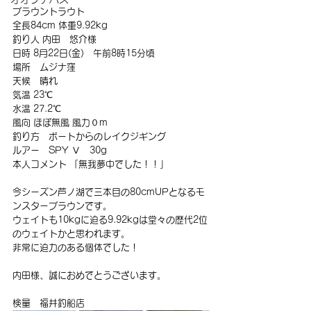
ブラウントラウト
全長84cm 体重9.92kg
釣り人 内田　悠介様
日時 8月22日(金)　午前8時15分頃
場所　ムジナ窪
天候　晴れ
気温 23℃
水温 27.2℃
風向 ほぼ無風 風力０m
釣り方　ボートからのレイクジギング
ルアー　SPY Ⅴ　30g
本人コメント 「無我夢中でした！！」
今シーズン芦ノ湖で三本目の80cmUPとなるモ
ンスターブラウンです。
ウェイトも10kgに迫る9.92kgは堂々の歴代2位
のウェイトかと思われます。
非常に迫力のある個体でした！
内田様、誠におめでとうございます。
検量　福井釣船店