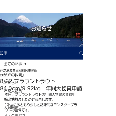
お知らせ
記事
全ての記事
芦之湖漁業協同組合事務所
全ての記事
2025年8月22日
8/22 ブラウントラウト
お知らせ
84.0cm/9.92kg 年間大物賞申請
年間大物賞
本日、ブラウントラウトの年間大物賞の登録申
放流情報
請がありましたので報告します。
10kgにあともう少しと記録的なモンスターブラ
大会関係
ウンの登場です。
オオクチバス