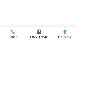
Phone
お問い合わせ
TOPへ戻る
コメント
コメントを追加…
5/9 ヤマメ（サクラマ
5/2 オオクチバ
ス・サツキマス）
63.0cm/5.52
52.5cm/2.13kg 年間
物賞申請
大物賞申請