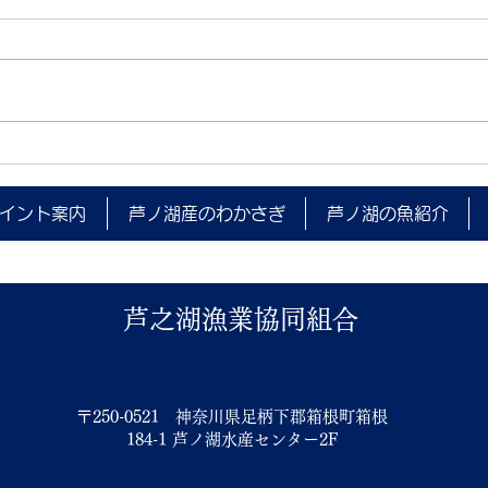
夜間
箱根町消防本部 水難救助訓練
(ダイビング)実施のお知らせ
イント案内
芦ノ湖産のわかさぎ
芦ノ湖の魚紹介
芦之湖漁業協同組合
〒250-0521 神奈川県足柄下郡箱根町箱根
184-1 芦ノ湖水産センター2F