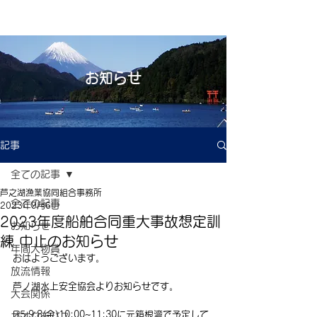
お知らせ
記事
全ての記事
芦之湖漁業協同組合事務所
全ての記事
2023年9月6日
2023年度船舶合同重大事故想定訓
お知らせ
練 中止のお知らせ
年間大物賞
おはようございます。
放流情報
芦ノ湖水上安全協会よりお知らせです。
大会関係
R5.9.8(金)10:00~11:30に元箱根湾で予定して
オオクチバス