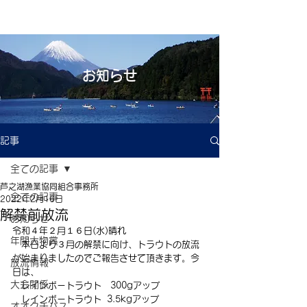
お知らせ
記事
全ての記事
芦之湖漁業協同組合事務所
全ての記事
2022年2月16日
解禁前放流
お知らせ
令和４年２月１６日(水)晴れ
年間大物賞
　本日より３月の解禁に向け、トラウトの放流
が始まりましたのでご報告させて頂きます。今
放流情報
日は、
大会関係
　レインボートラウト　300gアップ
　レインボートラウト  3.5kgアップ
オオクチバス