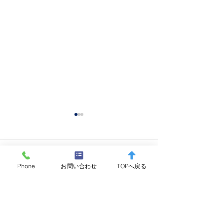
コメント
Phone
お問い合わせ
TOPへ戻る
コメントを追加…
箱根の森小学校 入学記念
放流 レインボ
放流
ト 300gUP×