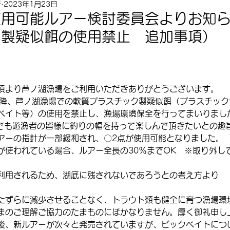
所
2023年1月23日
使用可能ルアー検討委員会よりお知
ク製疑似餌の使用禁止 追加事項）
頃より芦ノ湖漁場をご利用いただきありがとうございます。
以降、芦ノ湖漁場での軟質プラスチック製疑似餌（プラスチッ
ベイト等）の使用を禁止し、漁場環境保全を行ってまいりまし
しでも遊漁者の皆様に釣りの幅を持って楽しんで頂きたいとの趣
アーの指針が一部緩和され、〇2点が使用可能となりました。
が使われている場合、ルアー全長の30％までOK　※取り外し
利用されるため、湖底に残されないであろうとの考え方より
たずらに減少させることなく、トラウト類も健全に育つ漁場環
まのご理解ご協力のたまものにほかなりません。厚く御礼申し
後、新ルアーが次々と発売されていますが、ビックベイトについ