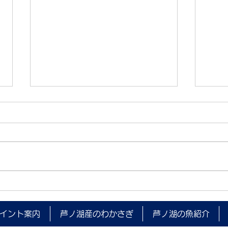
夜間
箱根町消防本部 水難救助訓練
(ダイビング)実施のお知らせ
イント案内
芦ノ湖産のわかさぎ
芦ノ湖の魚紹介