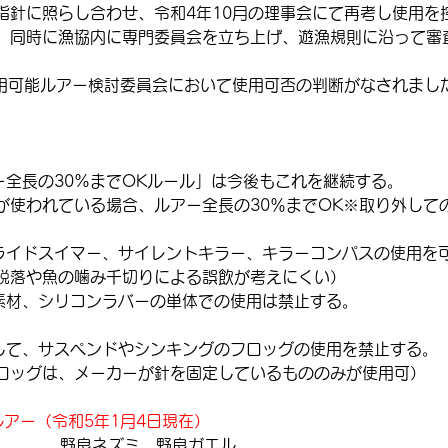
指針に照らし合わせ、令和4年10月の理事会にて再考し使用を
。同時に漁協内に専門委員会を立ち上げ、遊漁規則に沿って審
使用可能ルアー検討委員会において使用可否の判断がなされまし
行の「ルアー全長の30%までOKルール」は今後もこれを継続する。
が使われている場合、ルアー全長の30％までOK※取り外して
プス社　スライドスイマー、サイレントキラー、キラーコンパスの使用
脱落や魚の噛み千切りによる誤飲が考えにくい）
ラストマー素材、シリコンラバーの単体での使用は禁止する。
ロッグに関して、サスペンドやシンキングのフロッグの使用を禁止する。
ロッグは、メーカーが針を固定しているもののみが使用可）
アー（令和5年1月4日現在）
              野良ネズミ、野良ガエル