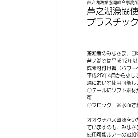
芦之湖漁業協同組合事務
芦之湖漁協
プラスチッ
遊漁者のみなさま、日
芦ノ湖では平成12年
成素材付け餌（パワー
平成25年4月から少
場において使用可能ル
〇テールにソフト素材
可
〇フロッグ　※水面で
オオクチバス資源をい
ていますのも、みなさ
使用可能ルアーの追加