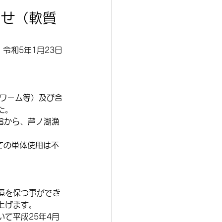
らせ（軟質
令和5年1月23日
クワーム等）及び合
た。
旨から、芦ノ湖漁
ての単体使用は不
境を保つ事ができ
上げます。
て平成25年4月