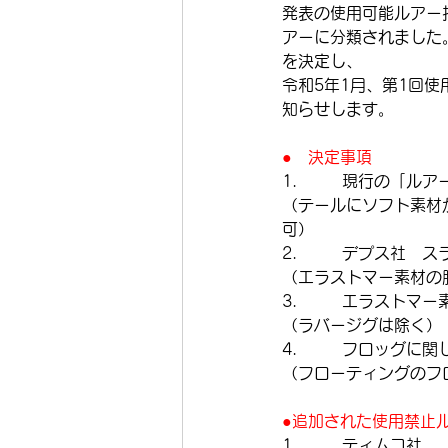
発表の使用可能ルアー
アーに分類されました
を決定し、
令和5年1月、第1回
知らせします。
●　決定事項
1.         現
（テールにソフト素材
可）
2.         デ
（エラストマー素材の
3.         エ
（ラバージグは除く）
4.         フ
（フローティングのフ
●追加された使用禁止ル
1.         ティムコ社　