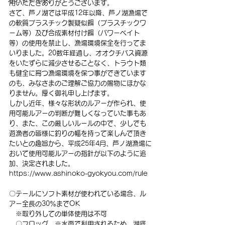
用いただきありがとうございます。
さて、芦ノ湖では平成12年以降、芦ノ湖漁場で
の軟質プラスチック製疑似餌（プラスチックワ
ーム等）及び合成素材付け餌（パワーベイト
等）の使用を禁止し、漁場環境保全を行ってま
いりました。20数年経過し、オオクチバス資源
をいたずらに減少させることなく、トラウト類
も健全に育つ漁場環境を保つ事ができています
のも、みなさまのご理解ご協力の賜物にほかな
りません。厚く御礼申し上げます。
しかし近年、様々な形状のルアーが作られ、使
用可能ルアーの判断が難しくなっていた事もあ
り、また、この厳しいルールの中で、少しでも
遊漁者の皆様に釣りの幅を持って楽しんで頂き
たいとの趣旨から、平成25年4月、芦ノ湖漁場に
おいて使用可能ルアーの指針が以下のように追
加、決定されました。
https://www.ashinoko-gyokyou.com/rule
〇テールにソフト素材が使われている場合、ル
アー全長の30％までOK
　※取り外しての単体使用は不可
　〇フロッグ　※水面で利用されるため、湖底