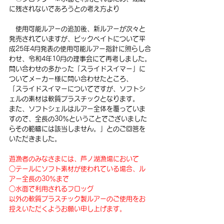
に残されないであろうとの考え方より
　使用可能ルアーの追加後、新ルアーが次々と
発売されていますが、ビックベイトについて平
成25年4月発表の使用可能ルアー指針に照らし合
わせ、令和4年10月の理事会にて再考しました。
問い合わせの多かった「スライドスイマー」に
ついてメーカー様に問い合わせたところ、
「スライドスイマーについてですが、ソフトシ
ェルの素材は軟質プラスチックとなります。
また、ソフトシェルはルアー全体を覆っていま
すので、全長の30％ということでございました
らその範疇には該当しません。」とのご回答を
いただきました。
遊漁者のみなさまには、芦ノ湖漁場において
○テールにソフト素材が使われている場合、ル
アー全長の30％まで
○水面で利用されるフロッグ
以外の軟質プラスチック製ルアーのご使用をお
控えいただくようお願い申し上げます。