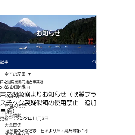
お知らせ
記事
全ての記事
芦之湖漁業協同組合事務所
全ての記事
2022年10月26日
芦之湖漁協よりお知らせ（軟質プラ
お知らせ
スチック製疑似餌の使用禁止 追加
年間大物賞
事項）
放流情報
更新日：
2022年11月3日
大会関係
遊漁者のみなさま、日頃より芦ノ湖漁場をご利
オオクチバス