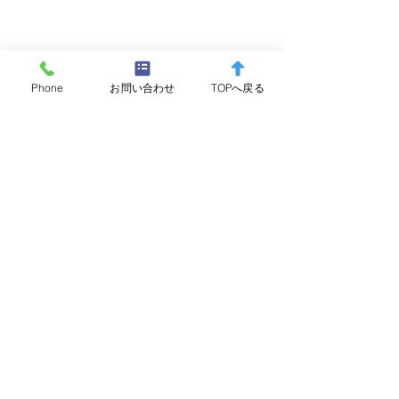
Phone
お問い合わせ
TOPへ戻る
コメント
コメントを追加…
箱根町消防本部 水難救助
夜間監視を実施