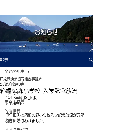
お知らせ
記事
全ての記事
芦之湖漁業協同組合事務所
全ての記事
2025年5月8日
箱根の森小学校 入学記念放流
お知らせ
令和7年5月8日(水)
年間大物賞
天気 晴れ　　
放流情報
毎年恒例の箱根の森小学校入学記念放流が元箱
大会関係
根湾にて行われました。
オオクチバス