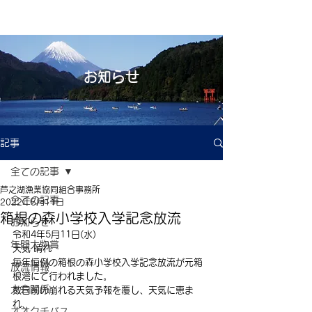
お知らせ
記事
全ての記事
芦之湖漁業協同組合事務所
全ての記事
2022年5月11日
箱根の森小学校入学記念放流
お知らせ
令和4年5月11日(水)
年間大物賞
天気 晴れ　　
毎年恒例の箱根の森小学校入学記念放流が元箱
放流情報
根湾にて行われました。
大会関係
数日前の崩れる天気予報を覆し、天気に恵ま
れ、
オオクチバス