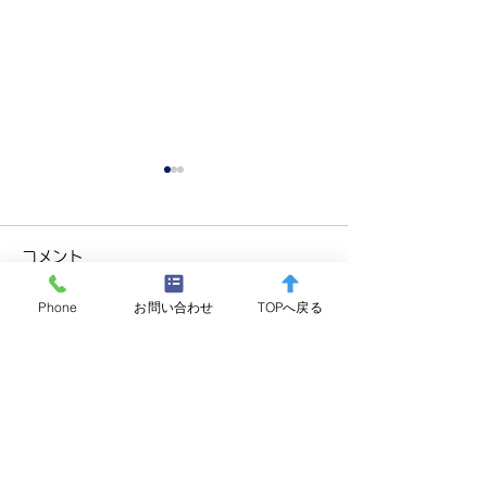
コメント
Phone
お問い合わせ
TOPへ戻る
コメントを追加…
箱根町消防本部 水難救助
夜間監視を実施
訓練(ダイビング)実施のお
た。
知らせ