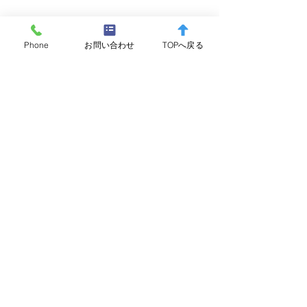
Phone
お問い合わせ
TOPへ戻る
コメント
コメントを追加…
箱根町消防本部 水難救助
夜間監視を実施
訓練(ダイビング)実施のお
た。