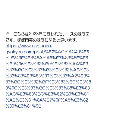
※　こちらは2023年に行われたレースの規制図
です。ほぼ同等の規制になると思います。
https://www.ashinoko-
gyokyou.com/post/%E7%AC%AC40%E5
%9B%9E%E8%8A%A6%E3%83%8E%E6
%B9%96%E3%82%B0%E3%83%AA%E3
%83%BC%E3%83%B3%E3%82%AB%E3
%83%83%E3%83%97%E3%83%A2%E3%
83%BC%E3%82%BF%E3%83%BC%E3%8
3%9C%E3%83%BC%E3%83%88%E3%83
%AC%E3%83%BC%E3%82%B9%E3%81
%AE%E3%81%8A%E7%9F%A5%E3%82
%89%E3%81%9B