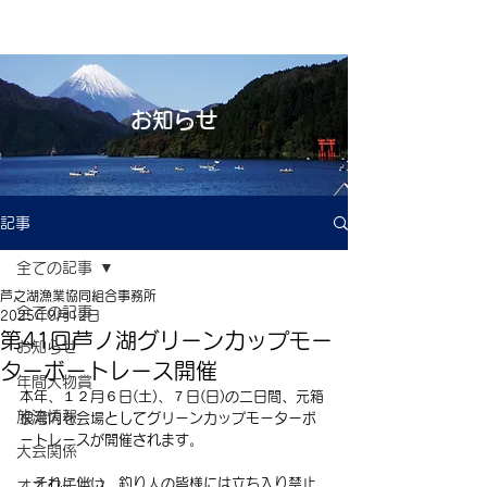
お知らせ
記事
全ての記事
芦之湖漁業協同組合事務所
全ての記事
2025年9月12日
第41回芦ノ湖グリーンカップモー
お知らせ
ターボートレース開催
年間大物賞
本年、１２月６日(土)、７日(日)の二日間、元箱
放流情報
根湾内を会場としてグリーンカップモーターボ
ートレースが開催されます。
大会関係
　それに伴い、釣り人の皆様には立ち入り禁止
オオクチバス