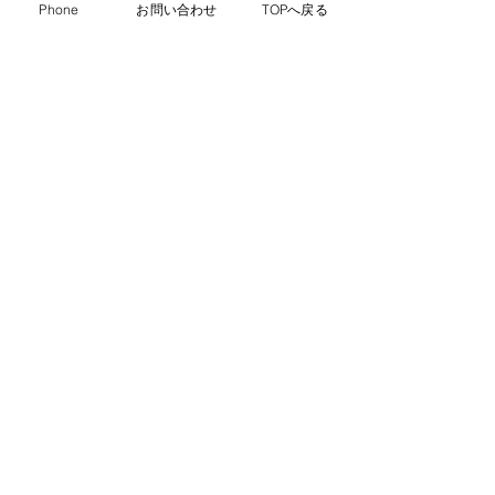
Phone
お問い合わせ
TOPへ戻る
コメント
コメントを追加…
箱根町消防本部 水難救助
夜間監視を実施
訓練(ダイビング)実施のお
た。
知らせ
芦之湖漁業協同組合
〒250-0521 神奈川県足柄下郡箱根町箱根184-1
芦ノ湖水産センター2F
TEL：0460-83-7361
YAHOO!
ショッピング
は
こちらから
JAPAN