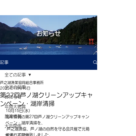
お知らせ
記事
全ての記事
芦之湖漁業協同組合事務所
全ての記事
2025年10月16日
第27回芦ノ湖クリーンアップキャ
お知らせ
ンペーン・湖岸清掃
年間大物賞
10月15日(水) 
放流情報
毎年恒例の第27回芦ノ湖クリーンアップキャン
ペーン・湖岸清掃を、
大会関係
 芦之湖漁協、芦ノ湖の自然を守る会共催で元箱
根湾にて開催致しました。
オオクチバス