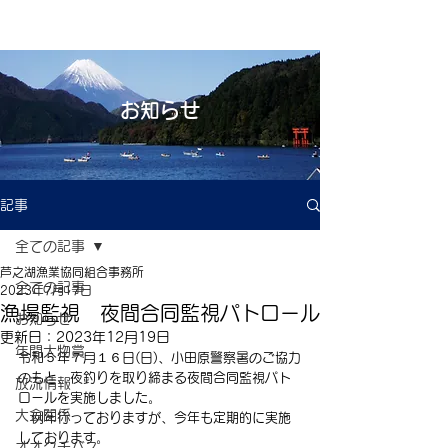
お知らせ
記事
全ての記事
芦之湖漁業協同組合事務所
全ての記事
2023年7月17日
漁場監視 夜間合同監視パトロール
お知らせ
更新日：
2023年12月19日
年間大物賞
令和５年７月１６日(日)、小田原警察暑のご協力
のもと、夜釣りを取り締まる夜間合同監視パト
放流情報
ロールを実施しました。
大会関係
　例年行っておりますが、今年も定期的に実施
しております。
オオクチバス