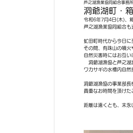
芦之湖漁業協同組合事務
洞爺湖町・箱
令和6年7月4日(木)
芦之湖漁業協同組合も
虻田町時代から今日に
その間、有珠山の噴火
自然災害時にはお互い
　洞爺湖漁協と芦之湖
ワカサギの水槽内自然
洞爺湖漁協の事業部長
貴重なお時間を頂けた
距離は遠くとも、末永