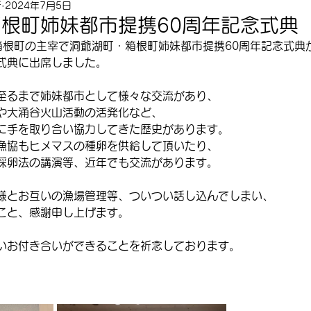
所
2024年7月5日
根町姉妹都市提携60周年記念式典
、箱根町の主宰で洞爺湖町・箱根町姉妹都市提携60周年記念式典
式典に出席しました。
至るまで姉妹都市として様々な交流があり、
や大涌谷火山活動の活発化など、
に手を取り合い協力してきた歴史があります。
漁協もヒメマスの種卵を供給して頂いたり、
採卵法の講演等、近年でも交流があります。
様とお互いの漁場管理等、ついつい話し込んでしまい、
こと、感謝申し上げます。
いお付き合いができることを祈念しております。