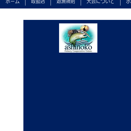
ホーム
取扱店
遊漁規則
大会について
ポ