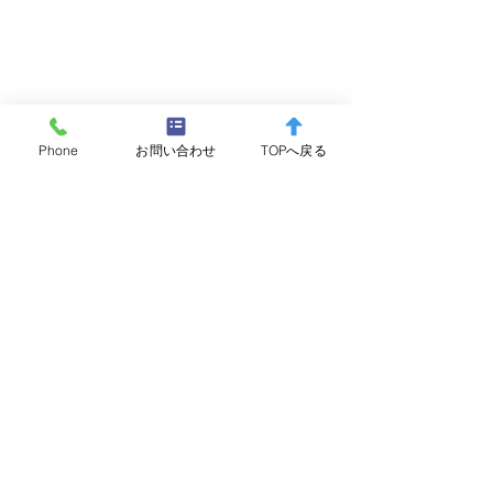
Phone
お問い合わせ
TOPへ戻る
コメント
コメントを追加…
箱根町消防本部 水難救助
夜間監視を実施
訓練(ダイビング)実施のお
た。
知らせ