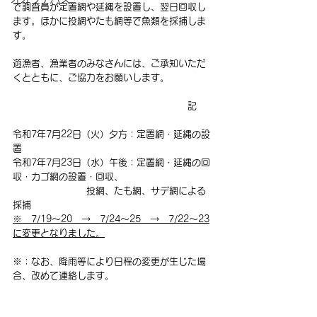
で調査員が定置網や延縄を設置し、翌日回収し
ます。ほかに投網やたも網等で魚類を採捕しま
す。
遊漁者、漁業者のみなさんには、ご承知いただ
くとともに、ご協力をお願いします。
　　　　　　　　　　　　　　　　　　　記
令和7年7月22日（火）夕方：定置網・延縄の設
置
令和7年7月23日（水）午後：定置網・延縄の回
収・
カゴ網の設置・回収、
　　　　　　　　投網、たも網、サデ網による
採捕
※　7/19～20　→　7/24～25　→　7/22～23
に変更となりました。
※：なお、降雨等により日程の変更が生じた場
合、改めて連絡します。