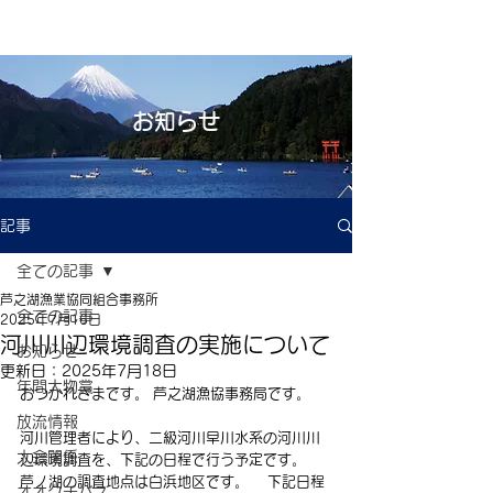
お知らせ
記事
全ての記事
芦之湖漁業協同組合事務所
全ての記事
2025年7月16日
河川川辺環境調査の実施について
お知らせ
更新日：
2025年7月18日
年間大物賞
おつかれさまです。 芦之湖漁協事務局です。
放流情報
河川管理者により、二級河川早川水系の河川川
大会関係
辺環境調査を、下記の日程で行う予定です。
芦ノ湖の調査地点は白浜地区です。 　下記日程
オオクチバス