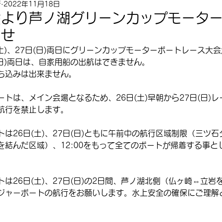
所
2022年11月18日
会より芦ノ湖グリーンカップモータ
らせ
(土)、27日(日)両日にグリーンカップモーターボートレース大
日(日)両日は、自家用船の出航はできません。
込みは出来ません。  
トは、メイン会場となるため、26日(土)早朝から27日(日)
航行を禁止します。
は26日(土)、27日(日)ともに午前中の航行区域制限（三ツ
を結んだ区域）、12:00をもって全てのボートが帰着する事と
は26日(土)、27日(日)の2日間、芦ノ湖北側（仏ヶ崎⇔立岩
ジャーボートの航行をお願いします。水上安全の確保にご理解