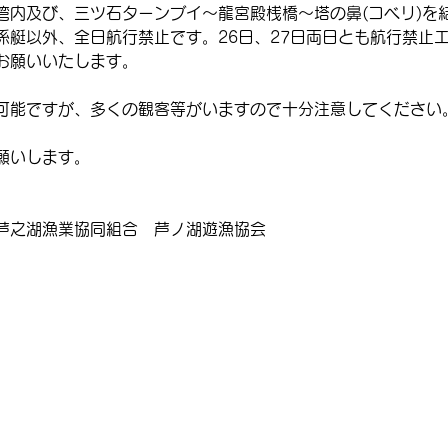
湾内及び、三ツ石ターンブイ～龍宮殿桟橋～塔の鼻(コベリ)を
係艇以外、全日航行禁止です。26日、27日両日とも航行禁止
お願いいたします。
可能ですが、多くの観客等がいますので十分注意してください。
願いします。
芦之湖漁業協同組合　芦ノ湖遊漁協会