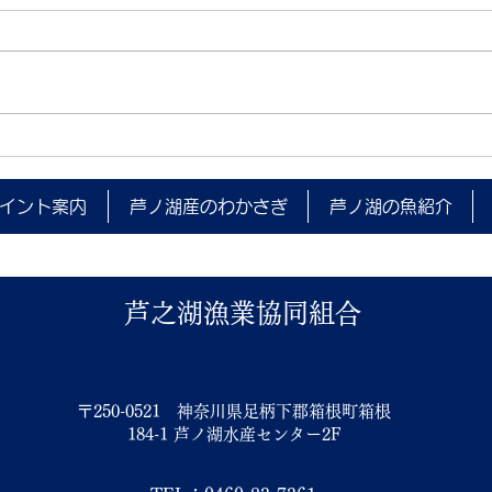
夜間
箱根町消防本部 水難救助訓練
(ダイビング)実施のお知らせ
イント案内
芦ノ湖産のわかさぎ
芦ノ湖の魚紹介
芦之湖漁業協同組合
〒250-0521 神奈川県足柄下郡箱根町箱根
184-1 芦ノ湖水産センター2F