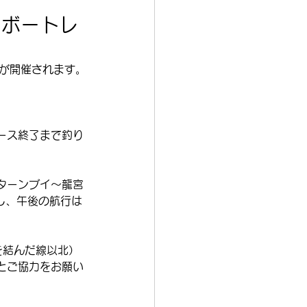
ーボートレ
会が開催されます。
レース終了まで釣り
石ターンブイ～龍宮
し、午後の航行は
を結んだ線以北）
とご協力をお願い