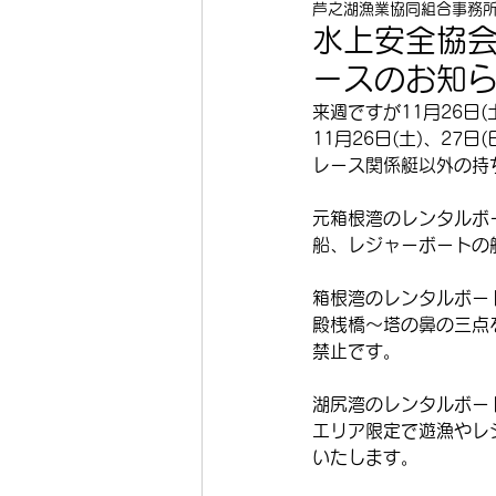
芦之湖漁業協同組合事務
水上安全協
ースのお知
来週ですが11月26日
11月26日(土)、27
レース関係艇以外の持ち
元箱根湾のレンタルボー
船、レジャーボートの
箱根湾のレンタルボート
殿桟橋～塔の鼻の三点
禁止です。
湖尻湾のレンタルボート
エリア限定で遊漁やレ
いたします。