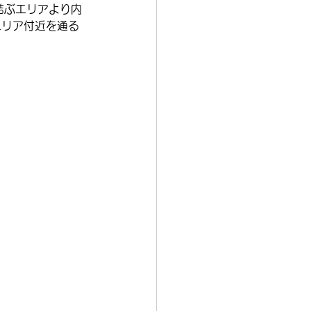
結ぶエリアより内
エリア付近を通る
  