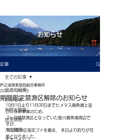
お知らせ
記事
全ての記事
芦之湖漁業協同組合事務所
全ての記事
2025年12月1日
期間限定禁漁区解除のお知らせ
お知らせ
10月1日より11月30日までヒメマス親魚遡上並
年間大物賞
びに採卵事業のため、
2ヶ月間禁漁区となっていた蛭川養魚場周辺で
放流情報
すが、
大会関係
 昨日禁漁区指定ブイを撤去、
本日より釣りが可
能となりました。 
オオクチバス