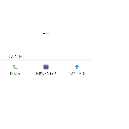
コメント
Phone
お問い合わせ
TOPへ戻る
コメントを追加…
箱根町消防本部 水難救助
夜間監視を実施
訓練(ダイビング)実施のお
た。
知らせ