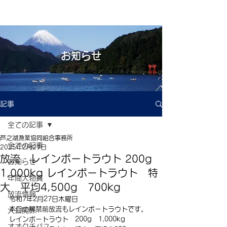
お知らせ
記事
全ての記事
芦之湖漁業協同組合事務所
全ての記事
2025年2月27日
放流 レインボートラウト 200g
お知らせ
1,000kg レインボートラウト 特
年間大物賞
大 平均4,500g 700kg
放流情報
令和7年2月27日木曜日
本日の解禁前放流もレインボートラウトです。
大会関係
レインボートラウト　200g　1,000kg
オオクチバス