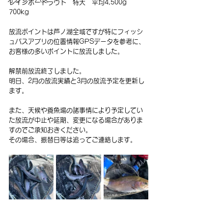
レインボートラウト　特大　平均4,500g　
700kg
放流ポイントは芦ノ湖全域ですが特にフィッシ
ュパスアプリの位置情報GPSデータを参考に、
お客様の多いポイントに放流しました。
解禁前放流終了しました。
明日、2月の放流実績と3月の放流予定を更新し
ます。
また、天候や養魚場の諸事情により予定してい
た放流が中止や延期、変更になる場合がありま
すのでご承知おきください。
その場合、振替日等は追ってご連絡します。