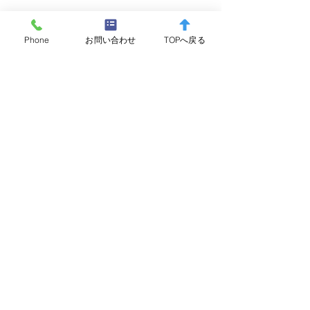
Phone
お問い合わせ
TOPへ戻る
コメント
コメントを追加…
箱根の森小学校 入学記念
放流 レインボ
放流
ト 300gUP×
1,000～1,500
×250kg
芦之湖漁業協同組合
〒250-0521 神奈川県足柄下郡箱根町箱根184-1
芦ノ湖水産センター2F
TEL：0460-83-7361