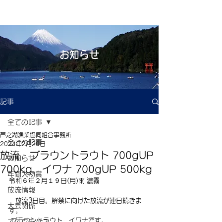
お知らせ
記事
全ての記事
芦之湖漁業協同組合事務所
全ての記事
2024年2月20日
放流 ブラウントラウト 700gUP
お知らせ
700kg イワナ 700gUP 500kg
年間大物賞
令和６年２月１９日(月)雨 濃霧
放流情報
　放流3日目。解禁に向けた放流が連日続きま
大会関係
す。
 ブラウントラウト、イワナです。
オオクチバス