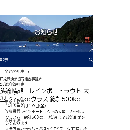
お知らせ
記事
全ての記事
芦之湖漁業協同組合事務所
全ての記事
2023年3月10日
放流情報 レインボートラウト 大
お知らせ
型 ２～4kgクラス 総計500kg
年間大物賞
令和５年３月１０日(金)
放流情報
　只今、レインボートラウトの大型、２～4kg
クラスを、総計500kg、放流船にて放流作業を
大会関係
しております。
　今回もフィッシュパスのGPSデータ(画像３枚
オオクチバス