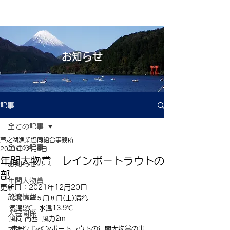
お知らせ
記事
全ての記事
芦之湖漁業協同組合事務所
全ての記事
2021年12月6日
年間大物賞 レインボートラウトの
お知らせ
部
年間大物賞
更新日：
2021年12月20日
放流情報
令和３年５月８日(土)晴れ
気温9℃   水温13.9℃
大会関係
風向 南西  風力2m
 本日、レインボートラウトの年間大物賞の申
オオクチバス