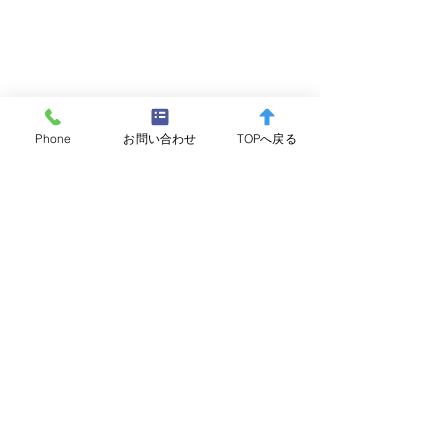
Phone
お問い合わせ
TOPへ戻る
コメント
コメントを追加…
5/9 ヤマメ（サクラマ
5/2 オオクチバ
ス・サツキマス）
63.0cm/5.52
52.5cm/2.13kg 年間
物賞申請
大物賞申請