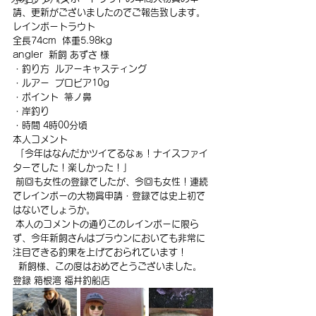
請、更新がございましたのでご報告致します。
レインボートラウト
全長74cm  体重5.98kg
angler  新飼 あずさ 様
・釣り方  ルアーキャスティング
・ルアー  プロビア10g
・ポイント  箒ノ鼻
・岸釣り
・時間 4時00分頃
本人コメント
 「今年はなんだかツイてるなぁ！ナイスファイ
ターでした！楽しかった！」
 前回も女性の登録でしたが、今回も女性！連続
でレインボーの大物賞申請・登録では史上初で
はないでしょうか。
 本人のコメントの通りこのレインボーに限ら
ず、今年新飼さんはブラウンにおいても非常に
注目できる釣果を上げておられています！
  新飼様、この度はおめでとうございました。
登録 箱根湾 福井釣船店