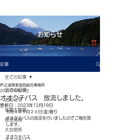
お知らせ
記事
全ての記事
芦之湖漁業協同組合事務所
全ての記事
2022年5月20日
オオクチバス 放流しました。
お知らせ
更新日：
2023年12月19日
年間大物賞
令和４年５月２０日(金)曇り
オオクチバスの放流を行いましたのでご報告致
放流情報
します。
大会関係
オオクチバス
オオクチバス