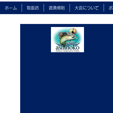
2026ASHINOKO ルアー・
ホーム
取扱店
遊漁規則
大会について
ポ
フライ限定特別解禁釣大会開
催中止について
遊漁者様 関係者様各位 様
紅葉の候、日増しに寒いこの頃で
ございますが、みなさまにおかれ
ましては、ますますご隆盛のこと
とお喜び申し上げます。平素より
弊組合活動にご支援・ご協力いた
だき誠にありがとうございます。
さて、毎年3月1日に開催して
いるルアー・フライ限定特別解禁
釣大会ですが、ここ数年のマス類
種苗は、円高から円安に移行した
ことをきっかけに、食用需要が海
外種苗から国内産種苗へと転じ、
未だかつ