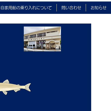
HINOKO2024 ルアー
自家用船の乗り入れについて
問い合わせ
お知らせ
イ限定特別解禁釣大会
量結果
年3月8日(金) 3月1日に行
「ASHINOKO2024 ル
フライ限定特別解禁釣大会」
量結果の集計が出来上がりま
ので発表します。 氏名はカ
ナ、住所は省略しての発表と
ています。 よろしくお願い
す。