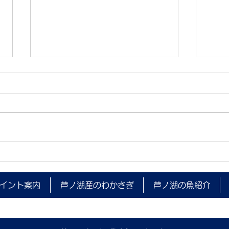
夜間
箱根町消防本部 水難救助訓練
(ダイビング)実施のお知らせ
イント案内
芦ノ湖産のわかさぎ
芦ノ湖の魚紹介